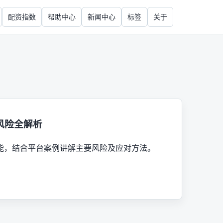
配资指数
帮助中心
新闻中心
标签
关于
风险全解析
能，结合平台案例讲解主要风险及应对方法。