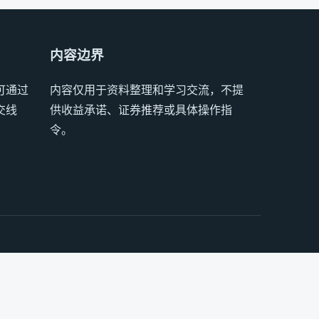
内容边界
可通过
内容仅用于资料整理和学习交流，不提
交线
供收益承诺、证券推荐或具体操作指
令。