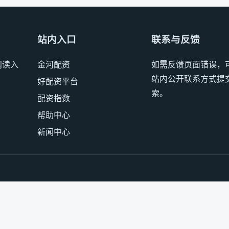
站内入口
联系与反馈
阅读入
金河配资
如需反馈页面错误，
站内公开联系方式提
好配资平台
索。
配资指数
帮助中心
新闻中心