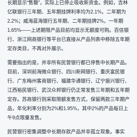
长期显示“售罄”，实际上已停止吸收新资金。例如，吉林
亿联银行三年期、五年期挂牌利率均为2.1%，二年期为
2.2%；威海蓝海银行五年期、二年期挂牌2%，一年期
1.65%——上述期限产品目前均显示无额度可购。百信银
行、浙江网商银行等平台已直接从产品列表中移除五年期
定存类目，不再对外展示。
需要指出的是，并非所有民营银行都已停售中长期产品。
目前，深圳前海微众银行、四川新网银行、重庆富民银
行、广东梅州客商银行、福建华通银行、辽宁振兴银行、
江西裕民银行、武汉众邦银行仍正常发售三年期和五年期
定存。苏商银行则采取限额发售方式，保留两款三年期产
品，年化利率分别为2%和1.95%，其中2%的产品每日上
午9点限量发售。
民营银行密集调整中长期存款产品并非孤立现象。事实