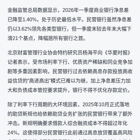
金融监管总局数据显示，2026年一季度商业银行净息差
已降至1.40%，处于历史最低水平。民营银行虽然净息差
仍以3.62%领先各类型银行，但一季度末较去年末大幅下
滑21个基点，降幅居所有银行之首。
北京财富管理行业协会特约研究员杨海平向《华夏时报》
记者表示，受市场利率下行、优质资产稀缺和同业竞争加
剧等多重因素影响，民营银行过去依赖高息存款投放高收
益信贷的“高进高出”模式已难以为继，加上净息差压力加
大和负债成本管控要求提升，银行不得不优化存款定价。
除了利率下行周期的大环境因素，2025年10月正式落地
的助贷新规也给依赖助贷业务扩张的民营银行带来了额外
冲击。新规明确要求借款人综合融资成本不得超过年化
24%，这使得部分民营银行此前通过高息放贷覆盖高风险