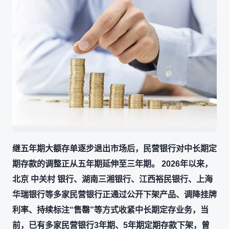
继五年期大额存单逐步退出市场后，民营银行对中长期定
期存款的调整正从五年期延伸至三年期。 2026年以来，
北京 中关村 银行、湖南三湘银行、江西裕民银行、上海
华瑞银行等多家民营银行正通过公开下架产品、调降挂牌
利率、持续标注“售罄”等方式收紧中长期定存业务，当
前，已有多家民营银行3年期、5年期定期存款下架，曾