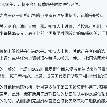
4.10美元，将于今年夏季晚些时候进行评估。
为高于这一价格出售的俄罗斯石油提供保险、运输等服务。
关闭影响，油价大幅上涨。知情人士透露，若按现行机制，
少每桶65美元，高于此前七国集团共同设定的每桶60美元
价格上限维持在当前水平。知情人士称，其他正在考虑的选
上调；或将任何上调封顶在每桶60美元，使之与七国集团水
的一部分，也是自2022年俄罗斯全面入侵乌克兰以来欧盟推
提出一揽子新措施。上周，成员国代表已听取了相关计划的
的其他措施还包括，针对更多位于第三国被莫斯科用于规避
营商。此外，俄罗斯用于运输石油的秘密船队中约20艘油轮
的船舶，从而限制克里姆林宫建立液化天然气影子船队的能