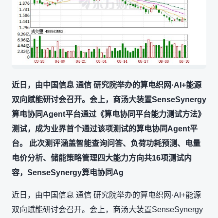
近日，由中国信息 通信 研究院举办的算电织网·AI+能源
双向赋能研讨会召开。会上，商汤大装置SenseSynergy
算电协同Agent平台通过《算电协同平台能力测试方法》
测试，成为业界首个通过该项测试的算电协同Agent平
台。 此次测评涵盖智能查询问答、负荷功耗预测、电量
电价分析、储能策略管理四大能力方向共16项测试内
容，SenseSynergy算电协同Ag
近日，由中国信息 通信 研究院举办的算电织网·AI+能源
双向赋能研讨会召开。会上，商汤大装置SenseSynergy