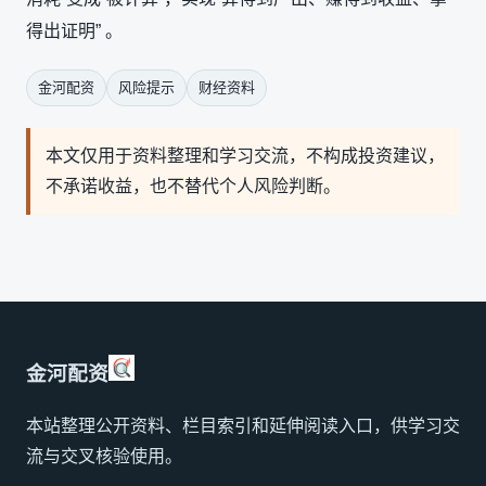
得出证明” 。
金河配资
风险提示
财经资料
本文仅用于资料整理和学习交流，不构成投资建议，
不承诺收益，也不替代个人风险判断。
金河配资
本站整理公开资料、栏目索引和延伸阅读入口，供学习交
流与交叉核验使用。