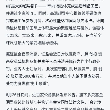
施”最大的超导部件—— 环向场磁体完成最后制备工艺，
并通过专家验收 。同时，高温超导中心螺管线圈磁体也
完成满工况参数测试，核心性能达到国际领先水准。环向
场磁体是目前国际上体积最大的聚变堆超导磁体。该磁体
长21米、宽12米、高3.3米，总重量达582吨，是当前全
球尺寸最大的聚变堆超导磁体。
据证监会官网消息，证监会近日对玖瀛资产、腾 创投 资
两家私募机构及相关责任人员违法违规行为作出行政处
罚。业内人士注意到， 此次监管部门对玖瀛资产、腾 创
投 资罚没5800余万元 ，并对其他当事人给予相应处罚，
处罚力度堪称“史上最重”。
6月26日晚间，近百家公募集体发布公告，旗下多只基金
调整业绩比较基准并修订基金合同等法律文件， 合计涉
及上千只基金产品，这标志着第二批公募产品基准调整开