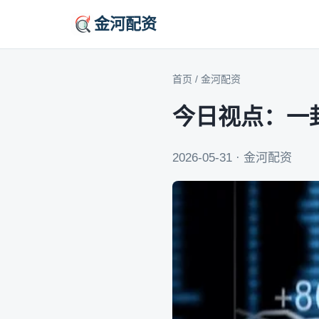
金河配资
首页
/
金河配资
今日视点：一
2026-05-31 · 金河配资