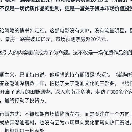
圈，票房一路突破10亿元，市场预测票房超20亿元。 所谓的
不仅是一场优质作品的胜利，更是一堂关于资本市场价值投资
给阿嬷的情书》走红。这部电影没有大IP，没有流量明星，
圈，票房一路突破10亿元，市场预测票房超20亿元。
正吸引人的内容面前成为了伪命题。这不仅是一场优质作品的
期主义。巴菲特曾说，他理想的持有期限是“永远”。《给阿
春在潮汕深耕数十年，拍摄了关于潮汕文化的三部曲，《给
春就开启了该片的田野调查，深入东南亚多地，走访了300余个
，最终打动了投资方。
行事方式：不被短期市场情绪所左右，而是专注在一个方向
就放弃潮汕题材，也没有因为市场风向变化而转向热门赛道
，把根扎进土地深处。